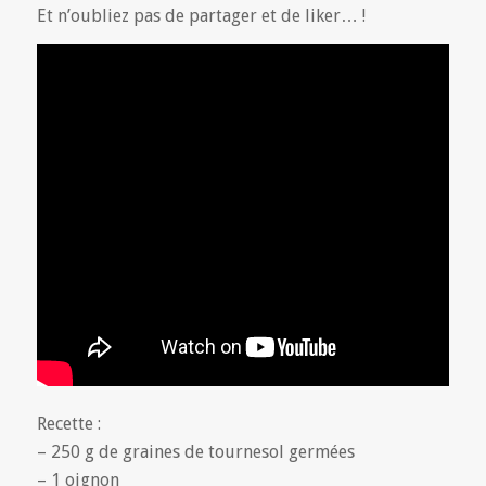
Et n’oubliez pas de partager et de liker… !
Recette :
– 250 g de graines de tournesol germées
– 1 oignon