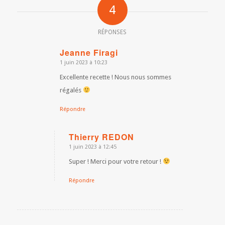
4
RÉPONSES
Jeanne Firagi
1 juin 2023 à 10:23
dit
:
Excellente recette ! Nous nous sommes
régalés
Répondre
Thierry REDON
1 juin 2023 à 12:45
dit
:
Super ! Merci pour votre retour !
Répondre