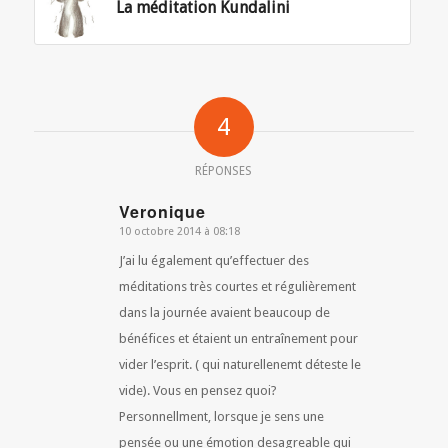
La méditation Kundalini
4
RÉPONSES
Veronique
10 octobre 2014 à 08:18
dit
:
J’ai lu également qu’effectuer des
méditations très courtes et régulièrement
dans la journée avaient beaucoup de
bénéfices et étaient un entraînement pour
vider l’esprit. ( qui naturellenemt déteste le
vide). Vous en pensez quoi?
Personnellment, lorsque je sens une
pensée ou une émotion desagreable qui