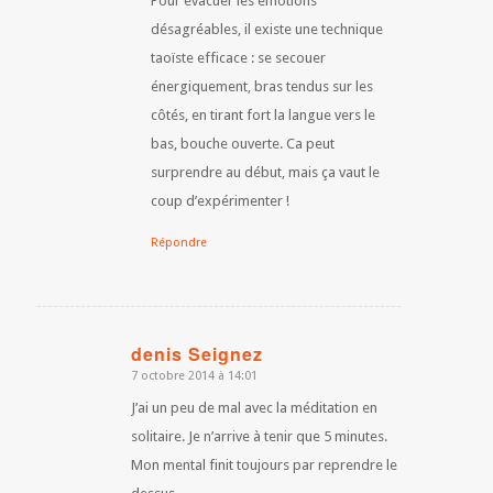
Pour évacuer les émotions
désagréables, il existe une technique
taoïste efficace : se secouer
énergiquement, bras tendus sur les
côtés, en tirant fort la langue vers le
bas, bouche ouverte. Ca peut
surprendre au début, mais ça vaut le
coup d’expérimenter !
Répondre
denis Seignez
7 octobre 2014 à 14:01
dit
:
J’ai un peu de mal avec la méditation en
solitaire. Je n’arrive à tenir que 5 minutes.
Mon mental finit toujours par reprendre le